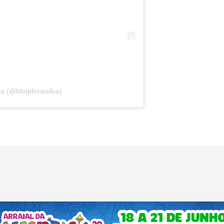
va (@blogdoraisilva)