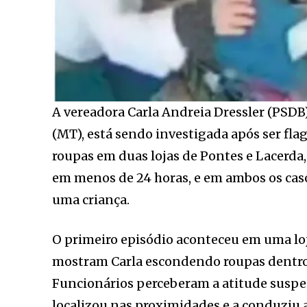
A vereadora Carla Andreia Dressler (PSDB
(MT), está sendo investigada após ser fl
roupas em duas lojas de Pontes e Lacerda,
em menos de 24 horas, e em ambos os ca
uma criança.
O primeiro episódio aconteceu em uma lo
mostram Carla escondendo roupas dentro 
Funcionários perceberam a atitude suspeit
localizou nas proximidades e a conduziu 