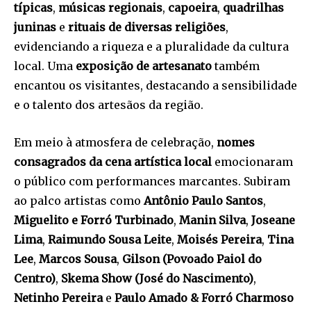
típicas
,
músicas regionais
,
capoeira
,
quadrilhas
juninas
e
rituais de diversas religiões
,
evidenciando a riqueza e a pluralidade da cultura
local. Uma
exposição de artesanato
também
encantou os visitantes, destacando a sensibilidade
e o talento dos artesãos da região.
Em meio à atmosfera de celebração,
nomes
consagrados da cena artística local
emocionaram
o público com performances marcantes. Subiram
ao palco artistas como
Antônio Paulo Santos
,
Miguelito e Forró Turbinado
,
Manin Silva
,
Joseane
Lima
,
Raimundo Sousa Leite
,
Moisés Pereira
,
Tina
Lee
,
Marcos Sousa
,
Gilson (Povoado Paiol do
Centro)
,
Skema Show (José do Nascimento)
,
Netinho Pereira
e
Paulo Amado & Forró Charmoso