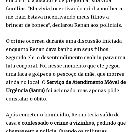
encobrir o abusador e de prejudicar sua vida
familiar. “Ela vivia incentivando minha mulher a
me trair. Estava incentivando meus filhos a
brincar de boneca”, declarou Renan aos policiais.
O crime ocorreu durante uma discussão iniciada
enquanto Renan dava banho em seus filhos.
Segundo ele, o desentendimento evoluiu para uma
luta corporal. Foi nesse momento que ele pegou
uma faca e golpeou o pescoço da mãe, que morreu
ainda no local. O
Serviço de Atendimento Móvel de
Urgência (Samu)
foi acionado, mas apenas pôde
constatar o óbito.
Após cometer o homicídio, Renan teria saído de
casa e
confessado o crime a vizinhos
, pedindo que
chamassem a polícia. Quando os militares