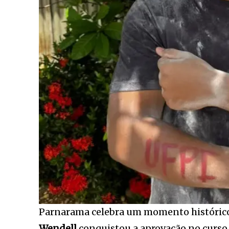
Parnarama celebra um momento históric
Wendell
conquistou a aprovação no curso