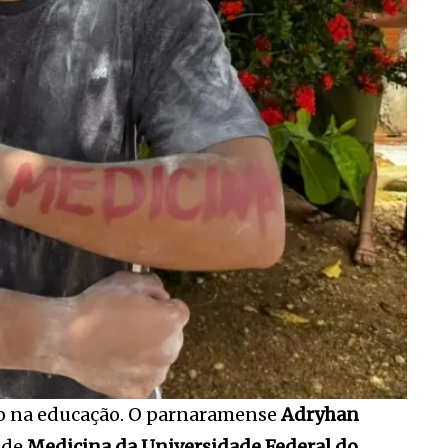
o na educação. O parnaramense
Adryhan
 de
Medicina da
Universidade Federal do